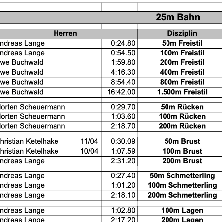
Alles zur Mitgliedschaft
SC
Downloads
A
Termine
37
Fragen & Antworten