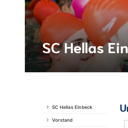
SC Hellas Ei
U
Quicklinks
SC Hellas Einbeck
Vorstand
Sportangebote finden