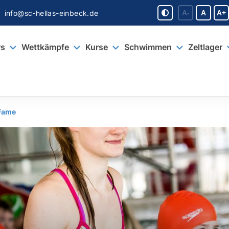
info@sc-hellas-einbeck.de
A-
A
A+
s
Wettkämpfe
Kurse
Schwimmen
Zeltlager
 Fame