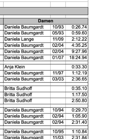
 Hellas Einbeck e. V.
m Schwimmbad 9
574 Einbeck
05561/81762
info@sc-hellas-einbeck.de