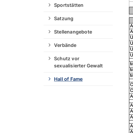
Schwimmen
Sportstätten
Kurse
Satzung
Breitensport
Ausfälle und Vertretungen
Stellenangebote
Deutsches Sportabzeichen
Verbände
Schutz vor
sexualisierter Gewalt
Hall of Fame