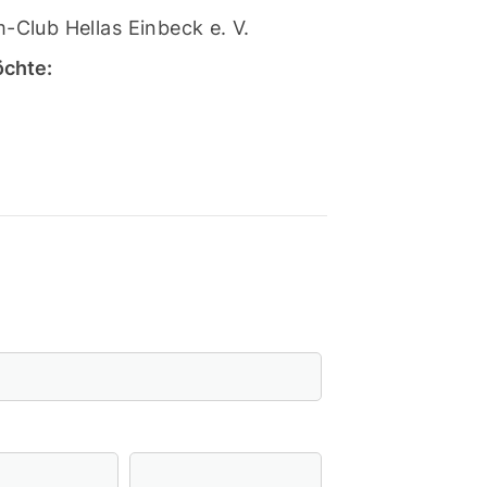
-Club Hellas Einbeck e. V.
öchte:
schäftsstelle
 Hellas Einbeck e. V.
m Schwimmbad 9
574 Einbeck