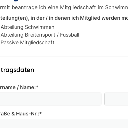
rmit beantrage ich eine Mitgliedschaft im Schwimm
teilung(en), in der / in denen ich Mitglied werden m
Abteilung Schwimmen
Abteilung Breitensport / Fussball
Passive Mitgliedschaft
tragsdaten
rname / Name:
*
Mitglieder-Service
Ge
Alles zur Mitgliedschaft
SC
Downloads
A
raße & Haus-Nr.:
*
Termine
37
Fragen & Antworten