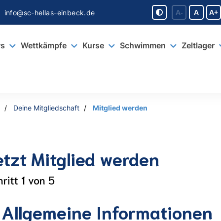
info@sc-hellas-einbeck.de
A-
A
A+
s
Wettkämpfe
Kurse
Schwimmen
Zeltlager
Deine Mitgliedschaft
Mitglied werden
etzt Mitglied werden
ritt 1 von 5
. Allgemeine Informationen