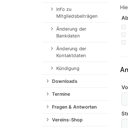
Hie
Info zu
Mitgliedsbeiträgen
Ab
Änderung der
Bankdaten
Änderung der
Kontaktdaten
An
Kündigung
Quicklinks
Downloads
Vo
Sportangebote finden
Termine
Schwimmen
Fragen & Antworten
Kurse
St
Breitensport
Vereins-Shop
Ausfälle und Vertretungen