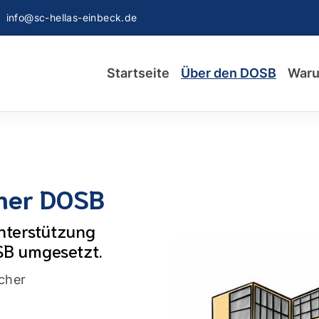
info@sc-hellas-einbeck.de
Startseite
Über den DOSB
Waru
tner DOSB
nterstützung
SB umgesetzt.
cher